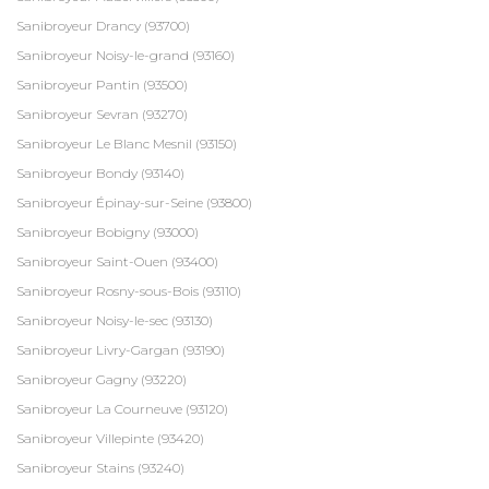
Sanibroyeur Drancy (93700)
Sanibroyeur Noisy-le-grand (93160)
Sanibroyeur Pantin (93500)
Sanibroyeur Sevran (93270)
Sanibroyeur Le Blanc Mesnil (93150)
Sanibroyeur Bondy (93140)
Sanibroyeur Épinay-sur-Seine (93800)
Sanibroyeur Bobigny (93000)
Sanibroyeur Saint-Ouen (93400)
Sanibroyeur Rosny-sous-Bois (93110)
Sanibroyeur Noisy-le-sec (93130)
Sanibroyeur Livry-Gargan (93190)
Sanibroyeur Gagny (93220)
Sanibroyeur La Courneuve (93120)
Sanibroyeur Villepinte (93420)
Sanibroyeur Stains (93240)