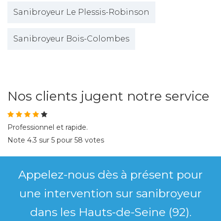
Sanibroyeur Le Plessis-Robinson
Sanibroyeur Bois-Colombes
Nos clients jugent notre service
Professionnel et rapide.
Note
4.3
sur
5
pour
58
votes
Appelez-nous dès à présent pour
une intervention sur sanibroyeur
dans les Hauts-de-Seine (92).