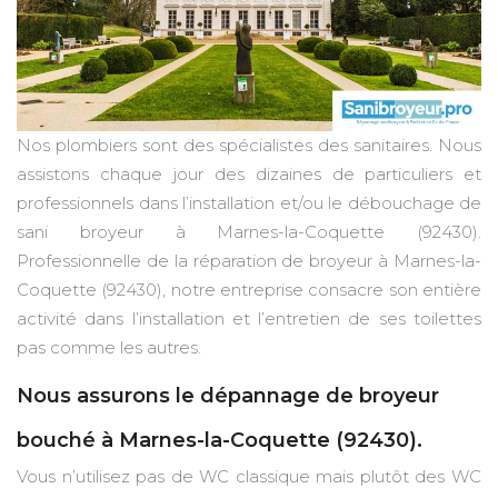
Nos plombiers sont des spécialistes des sanitaires. Nous
assistons chaque jour des dizaines de particuliers et
professionnels dans l’installation et/ou le débouchage de
sani broyeur à Marnes-la-Coquette (92430).
Professionnelle de la réparation de broyeur à Marnes-la-
Coquette (92430), notre entreprise consacre son entière
activité dans l’installation et l’entretien de ses toilettes
pas comme les autres.
Nous assurons le dépannage de broyeur
bouché à Marnes-la-Coquette (92430).
Vous n’utilisez pas de WC classique mais plutôt des WC