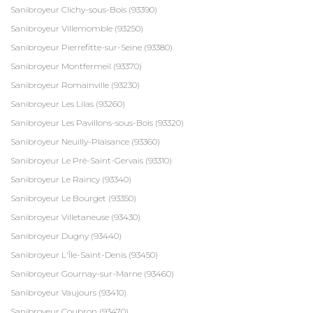
Sanibroyeur Clichy-sous-Bois (93390)
Sanibroyeur Villemomble (93250)
Sanibroyeur Pierrefitte-sur-Seine (93380)
Sanibroyeur Montfermeil (93370)
Sanibroyeur Romainville (93230)
Sanibroyeur Les Lilas (93260)
Sanibroyeur Les Pavillons-sous-Bois (93320)
Sanibroyeur Neuilly-Plaisance (93360)
Sanibroyeur Le Pré-Saint-Gervais (93310)
Sanibroyeur Le Raincy (93340)
Sanibroyeur Le Bourget (93350)
Sanibroyeur Villetaneuse (93430)
Sanibroyeur Dugny (93440)
Sanibroyeur L'Île-Saint-Denis (93450)
Sanibroyeur Gournay-sur-Marne (93460)
Sanibroyeur Vaujours (93410)
Sanibroyeur Coubron (93470)