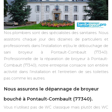
Nos plombiers sont des spécialistes des sanitaires. Nous
assistons chaque jour des dizaines de particuliers et
professionnels dans l’installation et/ou le débouchage de
sani broyeur à Pontault-Combault (77340).
Professionnelle de la réparation de broyeur à Pontault-
Combault (77340), notre entreprise consacre son entière
activité dans l’installation et l’entretien de ses toilettes
pas comme les autres.
Nous assurons le dépannage de broyeur
bouché à Pontault-Combault (77340).
Vous n’utilisez pas de WC classique mais plutôt des WC