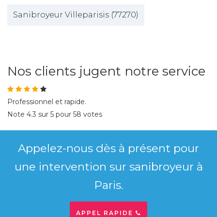
Sanibroyeur Villeparisis (77270)
Nos clients jugent notre service
Professionnel et rapide.
Note
4.3
sur
5
pour
58
votes
Appelez-nous dès à présent pour
une intervention sur sanibroyeur à
Paris.
APPEL RAPIDE